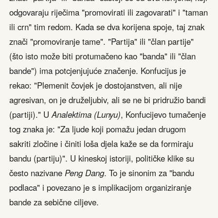
odgovaraju riječima "promovirati ili zagovarati" i "taman
ili crn" tim redom. Kada se dva korijena spoje, taj znak
znači "promoviranje tame". "Partija" ili "član partije"
(što isto može biti protumačeno kao "banda" ili "član
bande") ima potcjenjujuće značenje. Konfucijus je
rekao: "Plemenit čovjek je dostojanstven, ali nije
agresivan, on je druželjubiv, ali se ne bi pridružio bandi
(partiji)." U
Analektima (Lunyu)
, Konfucijevo tumačenje
tog znaka je: "Za ljude koji pomažu jedan drugom
sakriti zločine i činiti loša djela kaže se da formiraju
bandu (partiju)". U kineskoj istoriji, političke klike su
često nazivane
Peng Dang
. To je sinonim za "bandu
podlaca" i povezano je s implikacijom organiziranje
bande za sebične ciljeve.