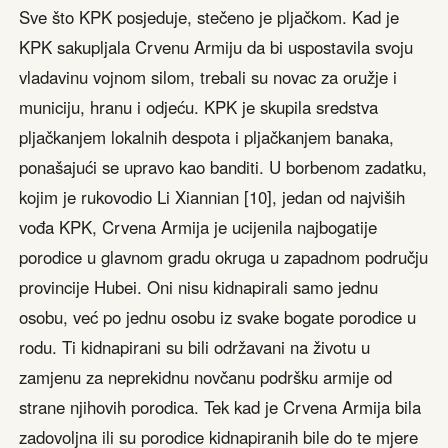
Sve što KPK posjeduje, stečeno je pljačkom. Kad je
KPK sakupljala Crvenu Armiju da bi uspostavila svoju
vladavinu vojnom silom, trebali su novac za oružje i
municiju, hranu i odjeću. KPK je skupila sredstva
pljačkanjem lokalnih despota i pljačkanjem banaka,
ponašajući se upravo kao banditi. U borbenom zadatku,
kojim je rukovodio Li Xiannian [10], jedan od najviših
vođa KPK, Crvena Armija je ucijenila najbogatije
porodice u glavnom gradu okruga u zapadnom području
provincije Hubei. Oni nisu kidnapirali samo jednu
osobu, već po jednu osobu iz svake bogate porodice u
rodu. Ti kidnapirani su bili održavani na životu u
zamjenu za neprekidnu novčanu podršku armije od
strane njihovih porodica. Tek kad je Crvena Armija bila
zadovoljna ili su porodice kidnapiranih bile do te mjere