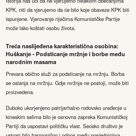
Istorija nas uči da ne vjerujemo nikakvim obećanjima
KPK, niti da vjerujemo da će bilo koje obaveze KPK biti
ispunjene. Vjerovanje riječima Komunističke Partije
može lako koštati osobu života.
Treća naslijeđena karakteristična osobina:
Huškanje - Podsticanje mržnje i borbe među
narodnim masama
Prevara obično služi za podsticanje na mržnju. Borba
se oslanja na mržnju. Gdje mržnja ne postoji, može biti
proizvedena.
Duboko ukorjenjeno patrijarhalno rodovsko uređenje u
kineskim selima bilo je osnovna zapreka Komunističkoj
Partiji da uspostavi političku vlast. Seosko društvo je
ustvari bilo harmonično i odnos među posjednicima