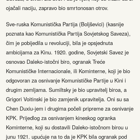
ojačali naciju, zapravo bio smrtonosan otrov.
Sve-ruska Komunistička Partija (Boljševici) (kasnije
poznata kao Komunistička Partija Sovjetskog Saveza),
čim je pobijedila u revoluciji, bila je opsjednuta
ambicijama za Kinu. 1920. godine, Sovjetski Savez je
osnovao Daleko-istočni biro, ogranak Treće
Komunističke Internacionale, ili Kominterne, koji je bio
odgovoran za osnivanje Komunističke Partije u Kini i
drugim zemljama. Sumiltsky je bio upravitelj biroa, a
Grigori Voitinski je bio zamjenik upravitelja. Oni su sa
Chen Duxiu-jem i drugima počeli pripreme za osnivanje
KPK. Prijedlog za osnivanjem kineskog ogranka
Kominterne, koji su dostavili Daleko-istočnom birou u
junu 1921. upućuje na to da je KPK bila ogranak pod