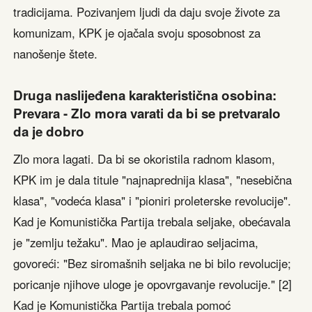
tradicijama. Pozivanjem ljudi da daju svoje živote za
komunizam, KPK je ojačala svoju sposobnost za
nanošenje štete.
Druga naslijeđena karakteristična osobina:
Prevara - Zlo mora varati da bi se pretvaralo
da je dobro
Zlo mora lagati. Da bi se okoristila radnom klasom,
KPK im je dala titule "najnaprednija klasa", "nesebična
klasa", "vodeća klasa" i "pioniri proleterske revolucije".
Kad je Komunistička Partija trebala seljake, obećavala
je "zemlju težaku". Mao je aplaudirao seljacima,
govoreći: "Bez siromašnih seljaka ne bi bilo revolucije;
poricanje njihove uloge je opovrgavanje revolucije." [2]
Kad je Komunistička Partija trebala pomoć