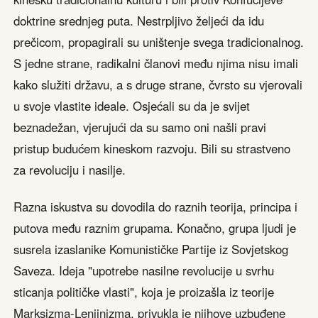
doktrine srednjeg puta. Nestrpljivo željeći da idu
prečicom, propagirali su uništenje svega tradicionalnog.
S jedne strane, radikalni članovi među njima nisu imali
kako služiti državu, a s druge strane, čvrsto su vjerovali
u svoje vlastite ideale. Osjećali su da je svijet
beznadežan, vjerujući da su samo oni našli pravi
pristup budućem kineskom razvoju. Bili su strastveno
za revoluciju i nasilje.
Razna iskustva su dovodila do raznih teorija, principa i
putova među raznim grupama. Konačno, grupa ljudi je
susrela izaslanike Komunističke Partije iz Sovjetskog
Saveza. Ideja "upotrebe nasilne revolucije u svrhu
sticanja političke vlasti", koja je proizašla iz teorije
Marksizma-Lenjinizma, privukla je njihove uzbuđene