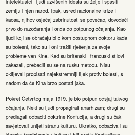
intelektualci i ljudi uzvišenih ideala su željeli spasiti
zemlju i njen narod. Ipak, usred nacionalne krize i
kaosa, njihov osjećaj zabrinutosti se povećao, dovodeći
prvo do razočaranja i onda do potpunog očajanja. Kao
ljudi koji se obraćaju bilo kom dostupnom doktoru kada
su bolesni, tako su i oni tražili rješenja za svoje
probleme van Kine. Kad su britanski i francuski stilovi
zakazali, prebacili su se na rusku metodu. Nisu
oklijevali propisati najekstremniji lijek protiv bolesti, s
nadom da će Kina brzo postati jaka.
Pokret Četvrtog maja 1919. je bio potpun odsjaj takvog
očajanja. Neki su ljudi propagirali anarhizam; drugi su
predlagali odbaciti doktrine Konfucija, a drugi su čak
savjetovali unijeti stranu kulturu. Ukratko, odbacivali su
kinesku tradicionalnu kulturu i bili protiv Konfucijeve