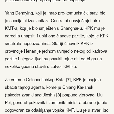
Yang Dengying, koji je imao pro-komunistički stav, bio
je specijalni izaslanik za Centralni obavještajni biro
KMT-a, koji je bio smješten u Shanghai-u. KPK mu je
naredila uhapsiti i ubiti one članove partije, koje je KPK
smatrala nepouzdanima. Stariji činovnik KPK iz
provincije Henan je jednom uvrijedio nekog od kadrova
partije i njegovi ljudi su povukli tajne niti da bi ga na
nekoliko godina stavili u zatvor KMT-a.
Za vrijeme Oslobodilačkog Rata [7], KPK je uspjela
ubaciti tajnog agenta, kome je Chiang Kai-shek
(također zvan Jiang Jieshi) [8] potpuno vjerovao. Liu
Pei, general-pukovnik i zamjenik ministra obrane je bio
odgovoran za odašiljanje vojske KMT. Liu je u stvari bio