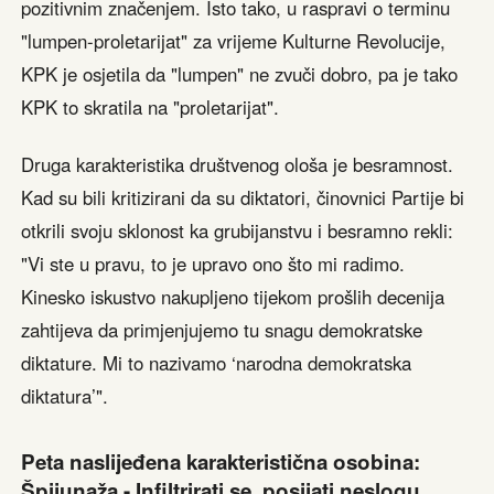
pozitivnim značenjem. Isto tako, u raspravi o terminu
"lumpen-proletarijat" za vrijeme Kulturne Revolucije,
KPK je osjetila da "lumpen" ne zvuči dobro, pa je tako
KPK to skratila na "proletarijat".
Druga karakteristika društvenog ološa je besramnost.
Kad su bili kritizirani da su diktatori, činovnici Partije bi
otkrili svoju sklonost ka grubijanstvu i besramno rekli:
"Vi ste u pravu, to je upravo ono što mi radimo.
Kinesko iskustvo nakupljeno tijekom prošlih decenija
zahtijeva da primjenjujemo tu snagu demokratske
diktature. Mi to nazivamo ‘narodna demokratska
diktatura’".
Peta naslijeđena karakteristična osobina:
Špijunaža - Infiltrirati se, posijati neslogu,