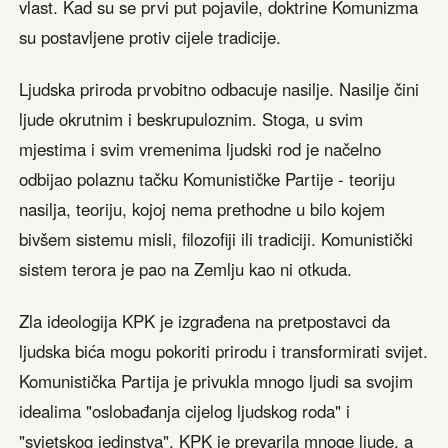
vlast. Kad su se prvi put pojavile, doktrine Komunizma
su postavljene protiv cijele tradicije.
Ljudska priroda prvobitno odbacuje nasilje. Nasilje čini
ljude okrutnim i beskrupuloznim. Stoga, u svim
mjestima i svim vremenima ljudski rod je načelno
odbijao polaznu tačku Komunističke Partije - teoriju
nasilja, teoriju, kojoj nema prethodne u bilo kojem
bivšem sistemu misli, filozofiji ili tradiciji. Komunistički
sistem terora je pao na Zemlju kao ni otkuda.
Zla ideologija KPK je izgrađena na pretpostavci da
ljudska bića mogu pokoriti prirodu i transformirati svijet.
Komunistička Partija je privukla mnogo ljudi sa svojim
idealima "oslobađanja cijelog ljudskog roda" i
"svjetskog jedinstva". KPK je prevarila mnoge ljude, a