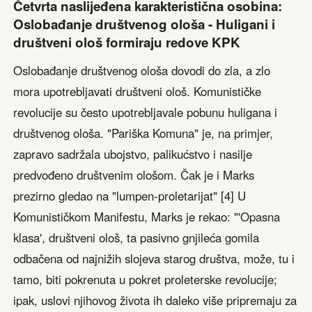
Četvrta naslijeđena karakteristična osobina:
Oslobađanje društvenog ološa - Huligani i
društveni ološ formiraju redove KPK
Oslobađanje društvenog ološa dovodi do zla, a zlo
mora upotrebljavati društveni ološ. Komunističke
revolucije su često upotrebljavale pobunu huligana i
društvenog ološa. "Pariška Komuna" je, na primjer,
zapravo sadržala ubojstvo, palikućstvo i nasilje
predvođeno društvenim ološom. Čak je i Marks
prezirno gledao na "lumpen-proletarijat" [4] U
Komunističkom Manifestu, Marks je rekao: "'Opasna
klasa', društveni ološ, ta pasivno gnjileća gomila
odbačena od najnižih slojeva starog društva, može, tu i
tamo, biti pokrenuta u pokret proleterske revolucije;
ipak, uslovi njihovog života ih daleko više pripremaju za