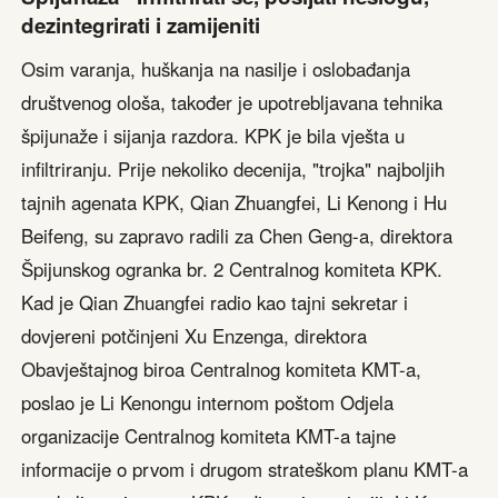
dezintegrirati i zamijeniti
Osim varanja, huškanja na nasilje i oslobađanja
društvenog ološa, također je upotrebljavana tehnika
špijunaže i sijanja razdora. KPK je bila vješta u
infiltriranju. Prije nekoliko decenija, "trojka" najboljih
tajnih agenata KPK, Qian Zhuangfei, Li Kenong i Hu
Beifeng, su zapravo radili za Chen Geng-a, direktora
Špijunskog ogranka br. 2 Centralnog komiteta KPK.
Kad je Qian Zhuangfei radio kao tajni sekretar i
dovjereni potčinjeni Xu Enzenga, direktora
Obavještajnog biroa Centralnog komiteta KMT-a,
poslao je Li Kenongu internom poštom Odjela
organizacije Centralnog komiteta KMT-a tajne
informacije o prvom i drugom strateškom planu KMT-a