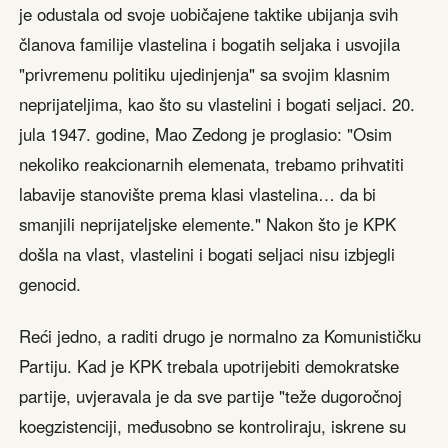
je odustala od svoje uobičajene taktike ubijanja svih
članova familije vlastelina i bogatih seljaka i usvojila
"privremenu politiku ujedinjenja" sa svojim klasnim
neprijateljima, kao što su vlastelini i bogati seljaci. 20.
jula 1947. godine, Mao Zedong je proglasio: "Osim
nekoliko reakcionarnih elemenata, trebamo prihvatiti
labavije stanovište prema klasi vlastelina… da bi
smanjili neprijateljske elemente." Nakon što je KPK
došla na vlast, vlastelini i bogati seljaci nisu izbjegli
genocid.
Reći jedno, a raditi drugo je normalno za Komunističku
Partiju. Kad je KPK trebala upotrijebiti demokratske
partije, uvjeravala je da sve partije "teže dugoročnoj
koegzistenciji, međusobno se kontroliraju, iskrene su