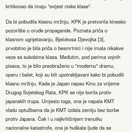
kritikovao da imaju "svijest niske klase".
Da bi pobudila klasnu mržnju, KPK je pretvorila kinesko
pozorište u oruđe propagande. Poznata priča o
klasnom ugnjetavanju, Bjelokosa Djevojka [3],
prvobitno je bila priča o besmrtnici i nije imala nikakve
veze sa sukobima klasa. Međutim, pod perima vojnih
pisaca, to je bilo preobraženo u "modernu" dramu,
operu i balet, koji su bili upotrebljavani kako bi pobudili
klasnu mržnju. Kada je Japan napao Kinu za vrijeme
Drugog Svjetskog Rata, KPK se nije borila protiv
japanskih trupa. Umjesto toga, ona je napala KMT
vladu optužbama da je KMT izdala zemlju bez borbe
protiv Japana. Čak i u najkritičnijem trenutku
nacionalne katastrofe, ona je huškala ljude da se