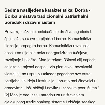
Sedma naslijeđena karakteristika: Borba -
Borba uništava tradicionalni patriarhalni
poredak i državni sistem
Prevara, huškanje, oslobađanje društvenog ološa i
špijunaža su u svrhu pljačke i borbe. Komunistička
filozofija propagira borbu. Komunistička revolucija
apsolutno nije bila neka neorganizirana tučnjava,
razbijanje i pljačka. Mao je rekao: "Glavni cilj napada
seljaka su mjesni despoti, zlo plemstvo i bezakoniti
vlastelini, no usput su također pogođene sve vrste
patrijahalnih ideja i institucija, korumpirani činovnici u
gradovima i loši običaji i navike u seoskim područjima."
[2] Mao je dao jasnu naredbu za uništavanjem
cjelokupnog tradicionalnog sistema i običaja seoskog