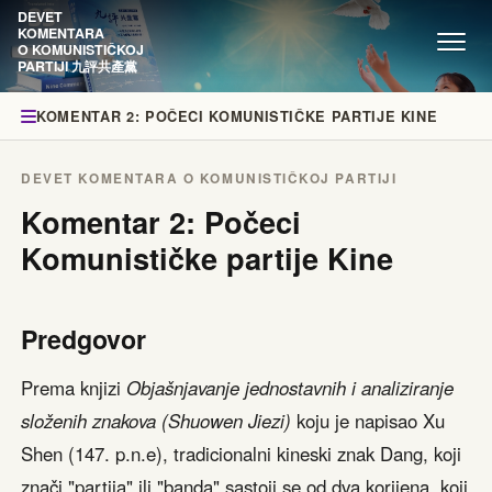
DEVET
KOMENTARA
O KOMUNISTIČKOJ
PARTIJI 九評共產黨
KOMENTAR 2: POČECI KOMUNISTIČKE PARTIJE KINE
DEVET KOMENTARA O KOMUNISTIČKOJ PARTIJI
Komentar 2: Počeci
Komunističke partije Kine
Predgovor
Prema knjizi
Objašnjavanje jednostavnih i analiziranje
složenih znakova (Shuowen Jiezi)
koju je napisao Xu
Shen (147. p.n.e), tradicionalni kineski znak Dang, koji
znači "partija" ili "banda" sastoji se od dva korijena, koji