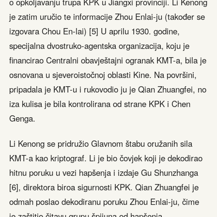
o opkoljavanju trupa KPK u Jiangxi provinciji. Li Kenong
je zatim uručio te informacije Zhou Enlai-ju (također se
izgovara Chou En-lai) [5] U aprilu 1930. godine,
specijalna dvostruko-agentska organizacija, koju je
financirao Centralni obavještajni ogranak KMT-a, bila je
osnovana u sjeveroistočnoj oblasti Kine. Na površini,
pripadala je KMT-u i rukovodio ju je Qian Zhuangfei, no
iza kulisa je bila kontrolirana od strane KPK i Chen
Genga.
Li Kenong se pridružio Glavnom štabu oružanih sila
KMT-a kao kriptograf. Li je bio čovjek koji je dekodirao
hitnu poruku u vezi hapšenja i izdaje Gu Shunzhanga
[6], direktora biroa sigurnosti KPK. Qian Zhuangfei je
odmah poslao dekodiranu poruku Zhou Enlai-ju, čime
je zaštitio čitavu grupu špijuna od hapšenja.