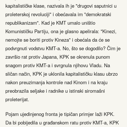
kapitalističke klase, nazivala ih je "drugovi saputnici u
proleterskoj revoluciji" i obećavala im "demokratski
republikanizam". Kad je KMT umalo uništio
Komunističku Partiju, ona je glasno apelirala: "Kinezi,
nemojte se boriti protiv Kineza" i obećala da će se
podvrgnuti vodstvu KMT-a. No, što se dogodilo? Čim je
završio rat protiv Japana, KPK se okrenula punom
snagom protiv KMT-a i svrgnula njihovu Vladu. Na
sličan način, KPK je uklonila kapitalističku klasu ubrzo
nakon preuzimanja kontrole nad Kinom i na kraju
preobrazila seljake i radnike u istinski siromašni
proleterijat.
Pojam ujedinjenog fronta je tipičan primjer laži KPK.
Da bi pobijedila u građanskom ratu protiv KMT-a, KPK