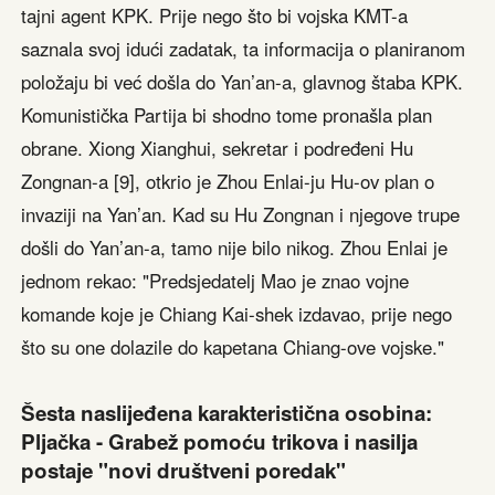
tajni agent KPK. Prije nego što bi vojska KMT-a
saznala svoj idući zadatak, ta informacija o planiranom
položaju bi već došla do Yan’an-a, glavnog štaba KPK.
Komunistička Partija bi shodno tome pronašla plan
obrane. Xiong Xianghui, sekretar i podređeni Hu
Zongnan-a [9], otkrio je Zhou Enlai-ju Hu-ov plan o
invaziji na Yan’an. Kad su Hu Zongnan i njegove trupe
došli do Yan’an-a, tamo nije bilo nikog. Zhou Enlai je
jednom rekao: "Predsjedatelj Mao je znao vojne
komande koje je Chiang Kai-shek izdavao, prije nego
što su one dolazile do kapetana Chiang-ove vojske."
Šesta naslijeđena karakteristična osobina:
Pljačka - Grabež pomoću trikova i nasilja
postaje "novi društveni poredak"