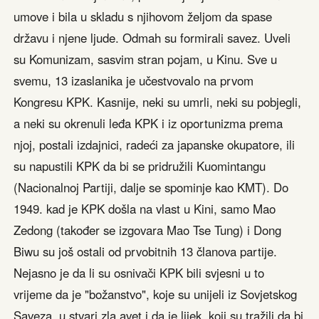
umove i bila u skladu s njihovom željom da spase
državu i njene ljude. Odmah su formirali savez. Uveli
su Komunizam, sasvim stran pojam, u Kinu. Sve u
svemu, 13 izaslanika je učestvovalo na prvom
Kongresu KPK. Kasnije, neki su umrli, neki su pobjegli,
a neki su okrenuli leđa KPK i iz oportunizma prema
njoj, postali izdajnici, radeći za japanske okupatore, ili
su napustili KPK da bi se pridružili Kuomintangu
(Nacionalnoj Partiji, dalje se spominje kao KMT). Do
1949. kad je KPK došla na vlast u Kini, samo Mao
Zedong (također se izgovara Mao Tse Tung) i Dong
Biwu su još ostali od prvobitnih 13 članova partije.
Nejasno je da li su osnivači KPK bili svjesni u to
vrijeme da je "božanstvo", koje su unijeli iz Sovjetskog
Saveza, u stvari zla avet i da je lijek, koji su tražili da bi