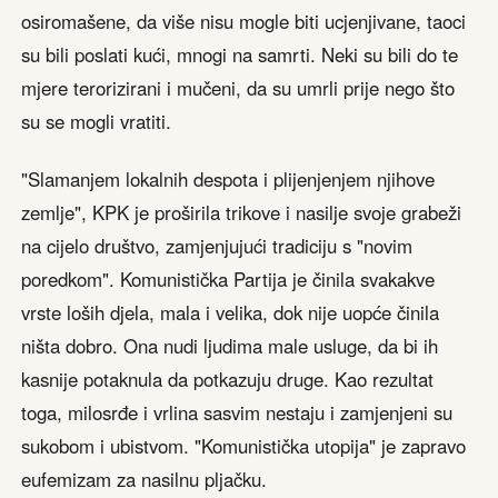
osiromašene, da više nisu mogle biti ucjenjivane, taoci
su bili poslati kući, mnogi na samrti. Neki su bili do te
mjere terorizirani i mučeni, da su umrli prije nego što
su se mogli vratiti.
"Slamanjem lokalnih despota i plijenjenjem njihove
zemlje", KPK je proširila trikove i nasilje svoje grabeži
na cijelo društvo, zamjenjujući tradiciju s "novim
poredkom". Komunistička Partija je činila svakakve
vrste loših djela, mala i velika, dok nije uopće činila
ništa dobro. Ona nudi ljudima male usluge, da bi ih
kasnije potaknula da potkazuju druge. Kao rezultat
toga, milosrđe i vrlina sasvim nestaju i zamjenjeni su
sukobom i ubistvom. "Komunistička utopija" je zapravo
eufemizam za nasilnu pljačku.