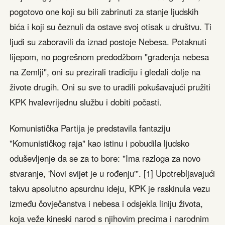
pogotovo one koji su bili zabrinuti za stanje ljudskih
bića i koji su čeznuli da ostave svoj otisak u društvu. Ti
ljudi su zaboravili da iznad postoje Nebesa. Potaknuti
lijepom, no pogrešnom predodžbom "građenja nebesa
na Zemlji", oni su prezirali tradiciju i gledali dolje na
živote drugih. Oni su sve to uradili pokušavajući pružiti
KPK hvalevrijednu službu i dobiti počasti.
Komunistička Partija je predstavila fantaziju
"Komunističkog raja" kao istinu i pobudila ljudsko
oduševljenje da se za to bore: "Ima razloga za novo
stvaranje, 'Novi svijet je u rođenju'". [1] Upotrebljavajući
takvu apsolutno apsurdnu ideju, KPK je raskinula vezu
između čovječanstva i nebesa i odsjekla liniju života,
koja veže kineski narod s njihovim precima i narodnim