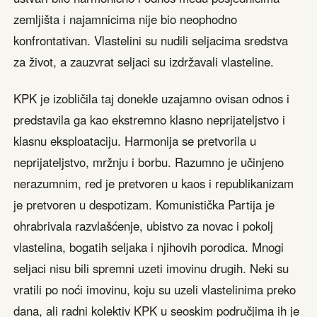
zemljišta i najamnicima nije bio neophodno
konfrontativan. Vlastelini su nudili seljacima sredstva
za život, a zauzvrat seljaci su izdržavali vlasteline.
KPK je izobličila taj donekle uzajamno ovisan odnos i
predstavila ga kao ekstremno klasno neprijateljstvo i
klasnu eksploataciju. Harmonija se pretvorila u
neprijateljstvo, mržnju i borbu. Razumno je učinjeno
nerazumnim, red je pretvoren u kaos i republikanizam
je pretvoren u despotizam. Komunistička Partija je
ohrabrivala razvlašćenje, ubistvo za novac i pokolj
vlastelina, bogatih seljaka i njihovih porodica. Mnogi
seljaci nisu bili spremni uzeti imovinu drugih. Neki su
vratili po noći imovinu, koju su uzeli vlastelinima preko
dana, ali radni kolektiv KPK u seoskim područjima ih je