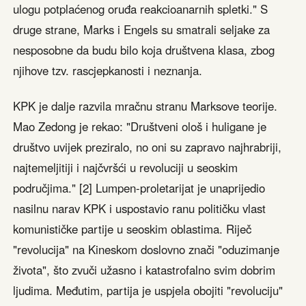
ulogu potplaćenog oruđa reakcioanarnih spletki." S
druge strane, Marks i Engels su smatrali seljake za
nesposobne da budu bilo koja društvena klasa, zbog
njihove tzv. rascjepkanosti i neznanja.
KPK je dalje razvila mračnu stranu Marksove teorije.
Mao Zedong je rekao: "Društveni ološ i huligane je
društvo uvijek preziralo, no oni su zapravo najhrabriji,
najtemeljitiji i najčvršći u revoluciji u seoskim
područjima." [2] Lumpen-proletarijat je unaprijedio
nasilnu narav KPK i uspostavio ranu političku vlast
komunističke partije u seoskim oblastima. Riječ
"revolucija" na Kineskom doslovno znači "oduzimanje
života", što zvuči užasno i katastrofalno svim dobrim
ljudima. Međutim, partija je uspjela obojiti "revoluciju"