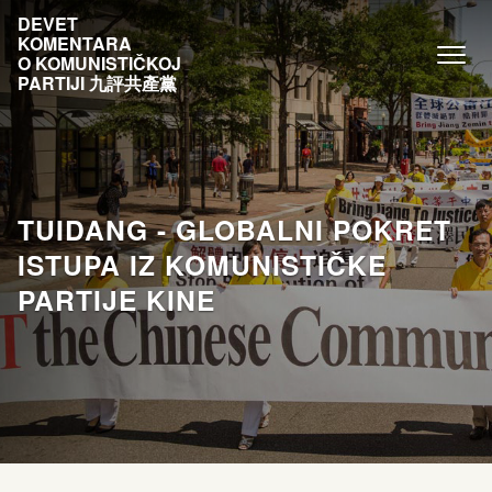
DEVET
KOMENTARA
O KOMUNISTIČKOJ
PARTIJI 九評共產黨
TUIDANG - GLOBALNI POKRET
ISTUPA IZ KOMUNISTIČKE
PARTIJE KINE